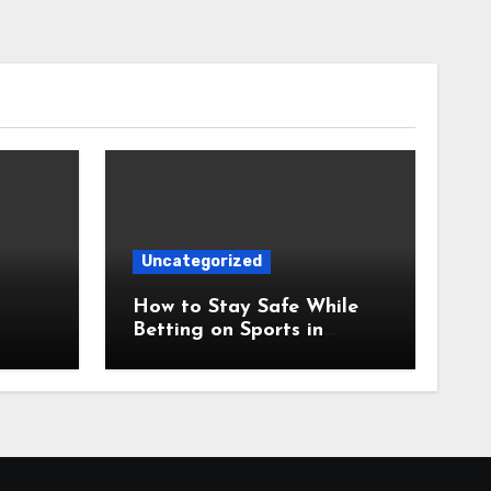
Uncategorized
How to Stay Safe While
Betting on Sports in
Bangladesh