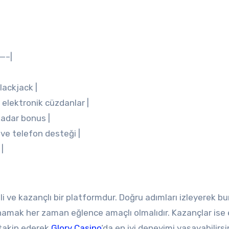
—–|
blackjack |
 elektronik cüzdanlar |
kadar bonus |
 ve telefon desteği |
|
li ve kazançlı bir platformdur. Doğru adımları izleyerek b
oynamak her zaman eğlence amaçlı olmalıdır. Kazançlar ise
ı takip ederek
Glory Casino
‘da en iyi deneyimi yaşayabilirsi