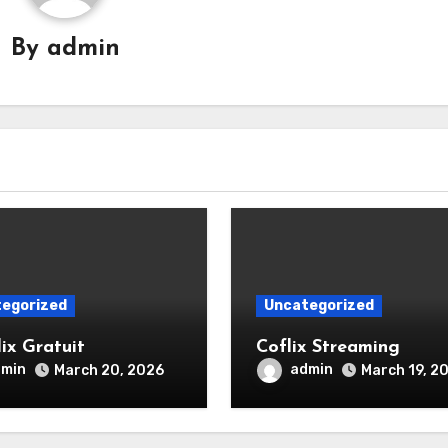
By
admin
egorized
Uncategorized
ix Gratuit
Coflix Streaming
dmin
admin
March 20, 2026
March 19, 2