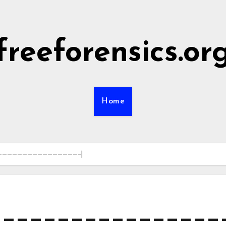
freeforensics.or
Home
————————————————–|
—————————————————–