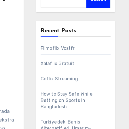
Recent Posts
Filmoflix Vostfr
Xalaflix Gratuit
Coflix Streaming
How to Stay Safe While
Betting on Sports in
Bangladesh
urada
 ekstra
Türkiye’deki Bahis
niz.
Alternatifleri: Umarım-